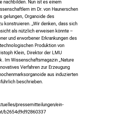
e nachbilden. Nun ist es einem
issenschaftlern im Dr. von Haunerschen
ms gelungen, Organoide des
 konstruieren. „Wir denken, dass sich
nsicht als nützlich erweisen könnte –
ener und erworbener Erkrankungen des
otechnologischen Produktion von
ristoph Klein, Direktor der LMU
nik. Im Wissenschaftsmagazin „Nature
novatives Verfahren zur Erzeugung
nochenmarksorganoide aus induzierten
führlich beschrieben.
tuelles/pressemitteilungen/ein-
mat/b2654d9d92860337