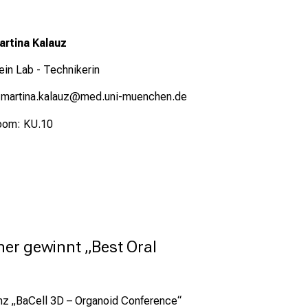
artina Kalauz
ein Lab - Technikerin
 martina.kalauz@med.uni-muenchen.de
oom: KU.10
er gewinnt „Best Oral 
nz „BaCell 3D – Organoid Conference“