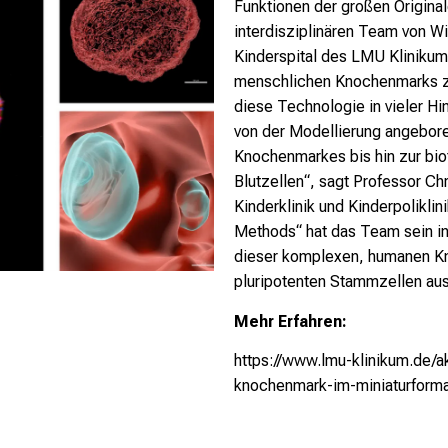
Funktionen der großen Original
interdisziplinären Team von W
Kinderspital des LMU Kliniku
menschlichen Knochenmarks zu
diese Technologie in vieler Hi
von der Modellierung angebor
Knochenmarkes bis hin zur bi
Blutzellen“, sagt Professor Ch
Kinderklinik und Kinderpolikli
Methods“ hat das Team sein in
dieser komplexen, humanen K
pluripotenten Stammzellen aus
Mehr Erfahren:
https://www.lmu-klinikum.de/ak
knochenmark-im-miniaturfor