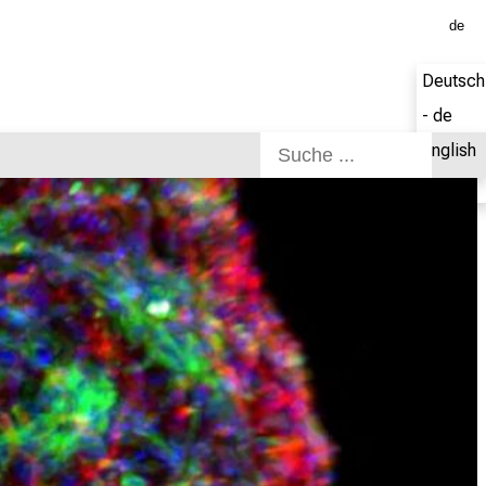
de
Deutsch
- de
English
- en