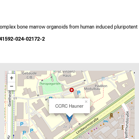
 complex bone marrow organoids from human induced pluripotent
s41592-024-02172-2
+
−
×
CCRC Hauner