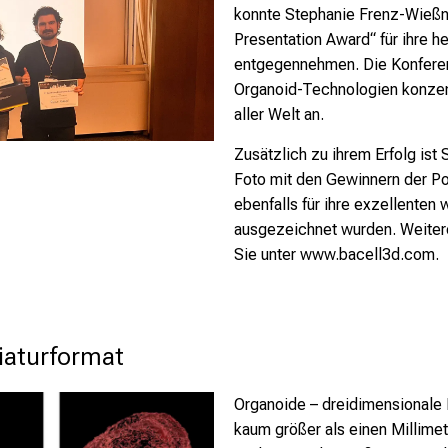
konnte Stephanie Frenz-Wießn
Presentation Award“ für ihre h
entgegennehmen. Die Konferenz,
Organoid-Technologien konzent
aller Welt an.
Zusätzlich zu ihrem Erfolg is
Foto mit den Gewinnern der Po
ebenfalls für ihre exzellenten
ausgezeichnet wurden. Weitere
Sie unter
www.bacell3d.com
.
iaturformat
Organoide – dreidimensionale 
kaum größer als einen Millimete