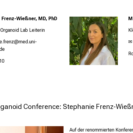
e
Frenz-Wießner, MD, PhD
M
 Organoid Lab Leiterin
Kl
ie.frenz@med.uni-
✉
de
R
10
Organoid Conference: Stephanie Frenz-Wießn
Auf der renommierten Konfere