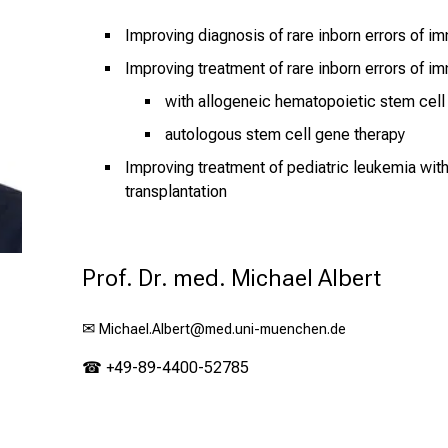
Improving diagnosis of rare inborn errors of i
Improving treatment of rare inborn errors of 
with allogeneic hematopoietic stem cell 
autologous stem cell gene therapy
Improving treatment of pediatric leukemia wit
transplantation
Prof. Dr. med. Michael Albert
✉
Michael.Albert@med.uni-muenchen.de
☎ +49-89-4400-52785