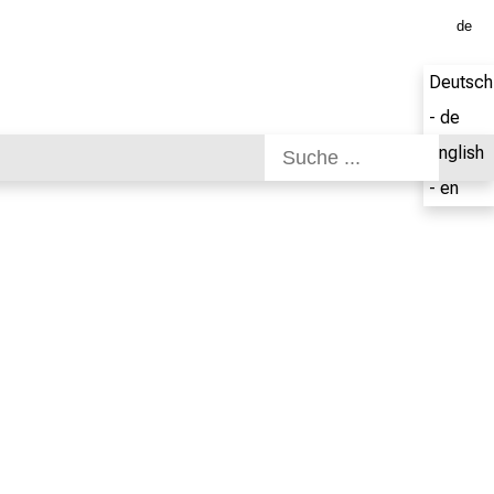
de
Deutsch
- de
English
- en