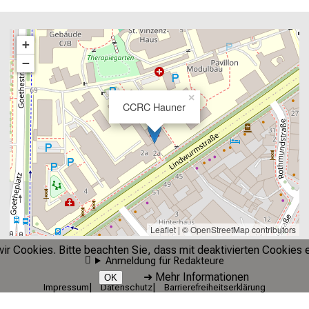
+
−
×
CCRC Hauner
Leaflet
| ©
OpenStreetMap
contributors
r Cookies. Bitte beachten Sie, dass mit deaktivierten Cookies e
Anmeldung für Redakteure
➜
Mehr Informationen
OK
Impressum
Datenschutz
Barrierefreiheitserklärung