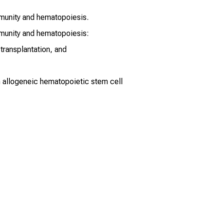
mmunity and hematopoiesis.
immunity and hematopoiesis:
transplantation, and
h allogeneic hematopoietic stem cell