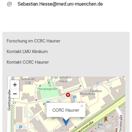
RijgcblgueZicci
vimeful+vfiuyziu mi
Forschung im CCRC Hauner
Kontakt LMU Klinikum
Kontakt CCRC Hauner
+
−
×
CCRC Hauner