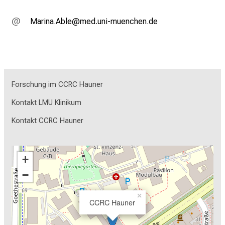
Ogplug Fjäi
vim ful_vfiuyziu mi
Forschung im CCRC Hauner
Kontakt LMU Klinikum
Kontakt CCRC Hauner
+
−
×
CCRC Hauner