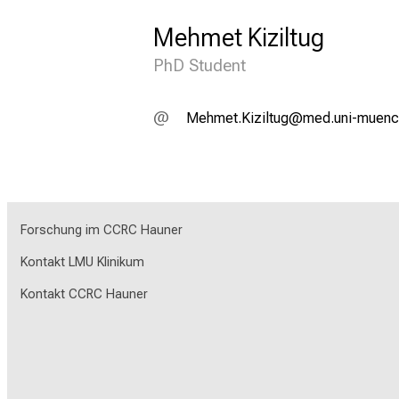
Mehmet Kiziltug
PhD Student
DOizvibeÜlßläDbfx
vim ful#v:fiuy
Forschung im CCRC Hauner
Kontakt LMU Klinikum
Kontakt CCRC Hauner